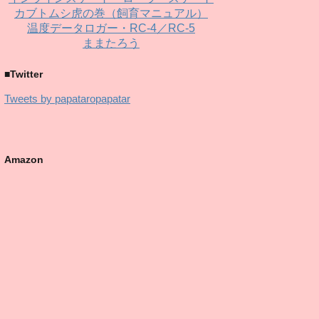
カブトムシ虎の巻（飼育マニュアル）
温度データロガー・RC-4／RC-5
ままたろう
■Twitter
Tweets by papataropapatar
Amazon