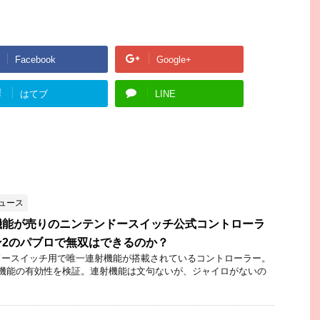
Facebook
Google+
!
はてブ
LINE
ュース
機能が売りのニンテンドースイッチ公式コントローラ
ン2のパブロで無双はできるのか？
ドースイッチ用で唯一連射機能が搭載されているコントローラー。
射機能の有効性を検証。連射機能は文句ないが、ジャイロがないの