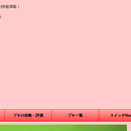
情報満載！.
巻
ブキの攻略・評価
ブキ一覧
スイッチNe