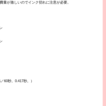
費量が激しいのでインク切れに注意が必要。
イン
イン
5／60秒。0.417秒。）