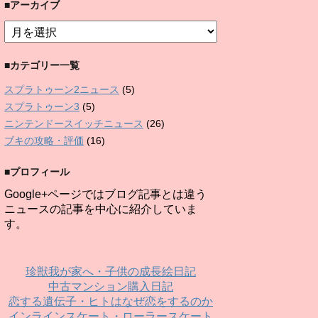
■アーカイブ
■
ア
ー
■カテゴリー一覧
カ
イ
スプラトゥーン2ニュース
(5)
ブ
スプラトゥーン3
(5)
ニンテンドースイッチニュース
(26)
ブキの攻略・評価
(16)
■プロフィール
Google+ページではブログ記事とは違う
ニュースの記事を中心に紹介していま
す。
珍獣我が家へ・子供の成長絵日記
中古マンション購入日記
恋する遺伝子・ヒトはなぜ恋をするのか
インラインスケート・ローラースケート