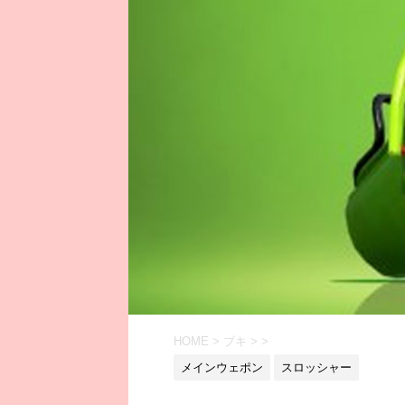
HOME
>
ブキ
>
>
メインウェポン
スロッシャー