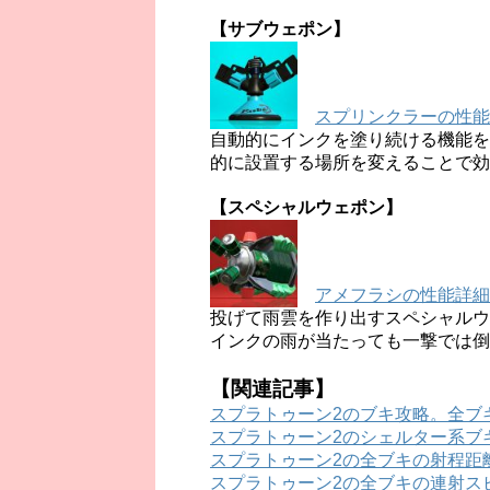
【サブウェポン】
スプリンクラーの性能
自動的にインクを塗り続ける機能を
的に設置する場所を変えることで効
【スペシャルウェポン】
アメフラシの性能詳細
投げて雨雲を作り出すスペシャルウ
インクの雨が当たっても一撃では倒
【関連記事】
スプラトゥーン2のブキ攻略。全ブ
スプラトゥーン2のシェルター系ブ
スプラトゥーン2の全ブキの射程距
スプラトゥーン2の全ブキの連射ス