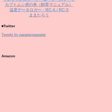
カブトムシ虎の巻（飼育マニュアル）
温度データロガー・RC-4／RC-5
ままたろう
■Twitter
Tweets by papataropapatar
Amazon