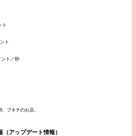
ント
イント
ポイント／秒
09。ブキチのお店。
報（アップデート情報）