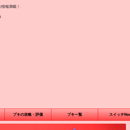
情報満載！.
巻
ブキの攻略・評価
ブキ一覧
スイッチNe