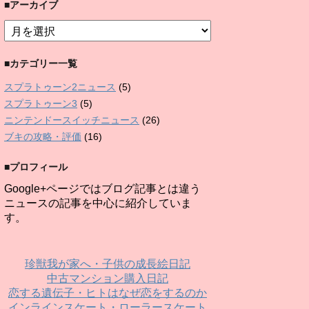
■アーカイブ
■
ア
ー
■カテゴリー一覧
カ
イ
スプラトゥーン2ニュース
(5)
ブ
スプラトゥーン3
(5)
ニンテンドースイッチニュース
(26)
ブキの攻略・評価
(16)
■プロフィール
Google+ページではブログ記事とは違う
ニュースの記事を中心に紹介していま
す。
珍獣我が家へ・子供の成長絵日記
中古マンション購入日記
恋する遺伝子・ヒトはなぜ恋をするのか
インラインスケート・ローラースケート