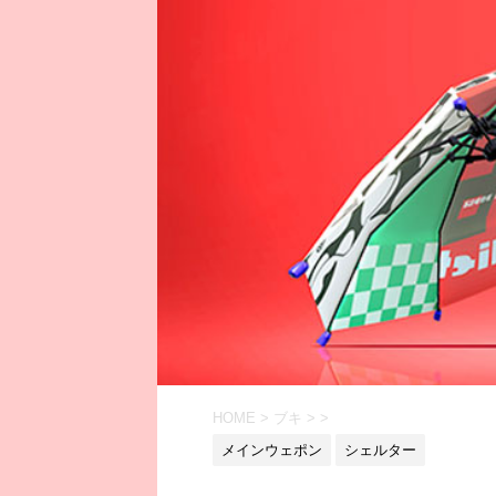
HOME
>
ブキ
>
>
メインウェポン
シェルター