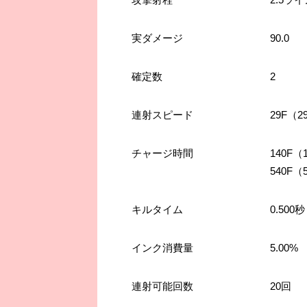
実ダメージ
90.0
確定数
2
連射スピード
29F（2
チャージ時間
140F（
540F（
キルタイム
0.500秒
インク消費量
5.00%
連射可能回数
20回