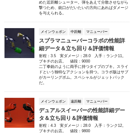
めた近距離シューター。弾をあえて分散させながら
撃つため、銃口がだいたいの方向にあればダメージ
を与えられる。
メインウェポン
中距離
マニューバー
スプラマニューバーコラボの性能詳
細データ＆立ち回り＆評価情報
射程：3.5 実ダメージ：28.0 入手：ランク11。
ブキチのお店。 値段：9000
二丁拳銃のように両手に持つタイプのブキ。スライ
ドという独特なアクションを持つ。コラボ版はサブ
がカーリングボム。スペシャルがジェットパック
だ。
メインウェポン
遠距離
マニューバー
デュアルスイーパーの性能詳細デー
タ＆立ち回り＆評価情報
射程：4.3 実ダメージ：28.0 入手：ランク12。
ブキチのお店。 値段：9800