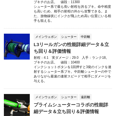
ブキチのお店。 値段：11300
シューター系で最も長い射程を誇るブキ。命中精度
も高いため、相手の射程の外から攻撃できる。ま
た、放物線状にインクが飛ぶため高い位置にいる相
手も狙える。
メインウェポン
シューター
中距離
L3リールガンの性能詳細データ＆立
ち回り＆評価情報
射程：4.1 実ダメージ：29.0 入手：ランク18。
ブキチのお店。 値段：10400
インクショットボタンを1回押すと3発のインクを連
射するシューター系ブキ。中距離シューターの中で
ありながら最速の連射スピードで相手にダメージを
与える。
メインウェポン
シューター
遠距離
プライムシューターコラボの性能詳
細データ＆立ち回り＆評価情報