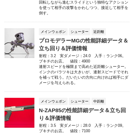
回転しながら進むスライドという独特なアクション
を使って相手の攻撃をかわしつつ、接近して相手を
倒す。
メインウェポン
シューター
近距離
プロモデラーMGの性能詳細データ＆
立ち回り＆評価情報
射程：3.2 実ダメージ：24.0 入手：ランク06。
ブキチのお店。 値段：4900
連射スピードを極限まで高めた近距離シューター。
インクのバラツキは大きいが、連射スピードでそれ
を補って戦う。だいたいの方向に向ければ相手にダ
メージを与えられる。
メインウェポン
シューター
中距離
N-ZAP85の性能詳細データ＆立ち回
り＆評価情報
射程：3.5 実ダメージ：28.0 入手：ランク09。
ブキチのお店。 値段：7100