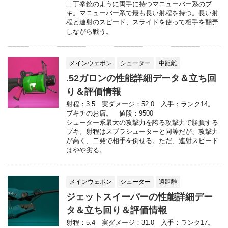
二丁拳銃のように両手に持つマニューバー系のブ
キ。マニューバー系で最も長い射程を持つ。長い射
程と連射のスピード、スライドを使って相手を翻弄
しながら戦う。
メインウェポン
シューター
中距離
.52ガロンの性能詳細データ＆立ち回
り＆評価情報
射程：3.5 実ダメージ：52.0 入手：ランク14。
ブキチのお店。 値段：9500
シューター系最大の攻撃力を誇る攻撃力で勝負する
ブキ。射程はスプラシューターと同等だが、攻撃力
が高く、二発で相手を倒せる。ただ、連射スピード
はやや劣る。
メインウェポン
シューター
遠距離
ジェットスイーパーの性能詳細デー
タ＆立ち回り＆評価情報
射程：5.4 実ダメージ：31.0 入手：ランク17。