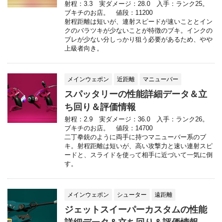
射程：3.3 実ダメージ：28.0 入手：ランク25。
ブキチのお店。 値段：11200
射程距離は短いが、連射スピードが速いこととイン
クのバラツキが少ないことが特徴のブキ。インクの
ブレが少ない分しっかり狙う必要があるため、やや
上級者向き。
メインウェポン
近距離
マニューバー
スパッタリーの性能詳細データ＆立
ち回り＆評価情報
射程：2.9 実ダメージ：36.0 入手：ランク26。
ブキチのお店。 値段：14700
二丁拳銃のように両手に持つマニューバー系のブ
キ。射程距離は短いが、高い攻撃力と速い連射スピ
ードと、スライドを使って相手に近づいて一気に倒
す。
メインウェポン
シューター
遠距離
ジェットスイーパーカスタムの性能