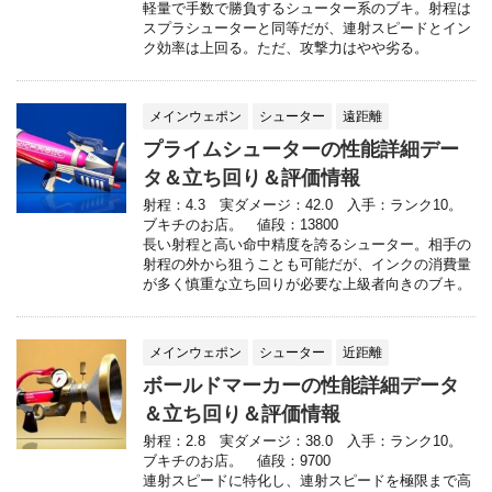
軽量で手数で勝負するシューター系のブキ。射程は
スプラシューターと同等だが、連射スピードとイン
ク効率は上回る。ただ、攻撃力はやや劣る。
メインウェポン
シューター
遠距離
プライムシューターの性能詳細デー
タ＆立ち回り＆評価情報
射程：4.3 実ダメージ：42.0 入手：ランク10。
ブキチのお店。 値段：13800
長い射程と高い命中精度を誇るシューター。相手の
射程の外から狙うことも可能だが、インクの消費量
が多く慎重な立ち回りが必要な上級者向きのブキ。
メインウェポン
シューター
近距離
ボールドマーカーの性能詳細データ
＆立ち回り＆評価情報
射程：2.8 実ダメージ：38.0 入手：ランク10。
ブキチのお店。 値段：9700
連射スピードに特化し、連射スピードを極限まで高