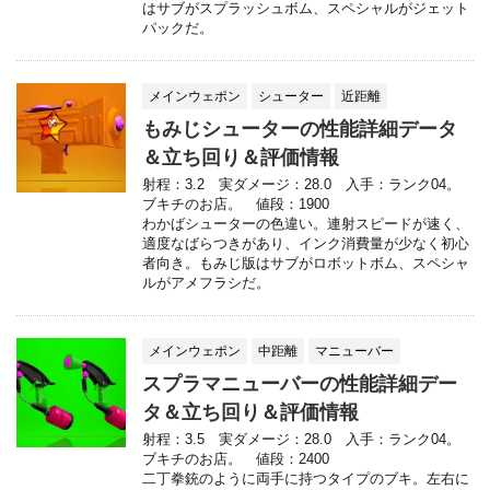
はサブがスプラッシュボム、スペシャルがジェット
パックだ。
メインウェポン
シューター
近距離
もみじシューターの性能詳細データ
＆立ち回り＆評価情報
射程：3.2 実ダメージ：28.0 入手：ランク04。
ブキチのお店。 値段：1900
わかばシューターの色違い。連射スピードが速く、
適度なばらつきがあり、インク消費量が少なく初心
者向き。もみじ版はサブがロボットボム、スペシャ
ルがアメフラシだ。
メインウェポン
中距離
マニューバー
スプラマニューバーの性能詳細デー
タ＆立ち回り＆評価情報
射程：3.5 実ダメージ：28.0 入手：ランク04。
ブキチのお店。 値段：2400
二丁拳銃のように両手に持つタイプのブキ。左右に