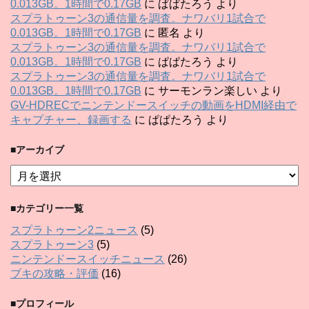
0.013GB。1時間で0.17GB
に
ぱぱたろう
より
スプラトゥーン3の通信量を調査。ナワバリ1試合で
0.013GB。1時間で0.17GB
に
匿名
より
スプラトゥーン3の通信量を調査。ナワバリ1試合で
0.013GB。1時間で0.17GB
に
ぱぱたろう
より
スプラトゥーン3の通信量を調査。ナワバリ1試合で
0.013GB。1時間で0.17GB
に
サーモンラン楽しい
より
GV-HDRECでニンテンドースイッチの動画をHDMI経由で
キャプチャー、録画する
に
ぱぱたろう
より
■アーカイブ
■
ア
ー
■カテゴリー一覧
カ
イ
スプラトゥーン2ニュース
(5)
ブ
スプラトゥーン3
(5)
ニンテンドースイッチニュース
(26)
ブキの攻略・評価
(16)
■プロフィール