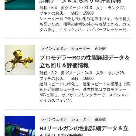
詳細データ＆立ち回り＆評価情報
射程：5.4 実ダメージ：31.0 入手：ランク27。
ブキチのお店。 値段：15900
シューター系で最も長い射程を誇るブキ。命中精度
も高いため、相手の射程の外から攻撃できる。カス
タム版は、クイックボム、ハイパープレッサーだ。
メインウェポン
シューター
近距離
プロモデラーRGの性能詳細データ＆
立ち回り＆評価情報
射程：3.2 実ダメージ：24.0 入手：ランク28。
ブキチのお店。 値段：16900
連射スピードに特化し、連射スピードを極限まで高
めた近距離シューター。基本性能はプロモデラー
MGと同じ。サブがスプリンクラーで、スペシャル
がイカスフィアだ。
メインウェポン
シューター
遠距離
H3リールガンの性能詳細データ＆立