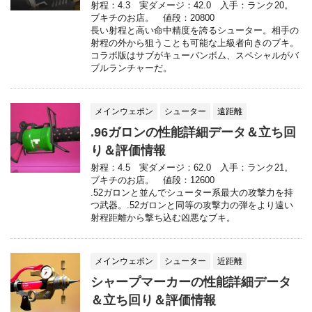
射程：4.3 実ダメージ：42.0 入手：ランク20。
ブキチのお店。 値段：20800
長い射程と高い命中精度を誇るシューター。相手の
射程の外から狙うことも可能な上級者向きのブキ。
コラボ版はサブがキューバンボム、スペシャルがバ
ブルランチャーだ。
メインウェポン
シューター
遠距離
.96ガロンの性能詳細データ＆立ち回
り＆評価情報
射程：4.5 実ダメージ：62.0 入手：ランク21。
ブキチのお店。 値段：12600
.52ガロンと並んでシューター系最大の攻撃力を持
つ武器。.52ガロンと同等の攻撃力の弾をより遠い
射程距離から撃ち込む凶悪なブキ。
メインウェポン
シューター
近距離
シャープマーカーの性能詳細データ
＆立ち回り＆評価情報