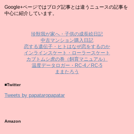
Google+ページではブログ記事とは違うニュースの記事を
中心に紹介しています。
珍獣我が家へ・子供の成長絵日記
中古マンション購入日記
恋する遺伝子・ヒトはなぜ恋をするのか
インラインスケート・ローラースケート
カブトムシ虎の巻（飼育マニュアル）
温度データロガー・RC-4／RC-5
ままたろう
■Twitter
Tweets by papataropapatar
Amazon