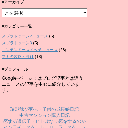
■アーカイブ
.500
12
120
16.0
3000
ランク05
ポイズンミス
■
ア
ー
.584
12
168
22.2
9800
ランク13
トラップ
■カテゴリー一覧
カ
イ
スプラトゥーン2ニュース
(5)
.000
15
135
16.9
9300
ランク14
キューバンボ
ブ
スプラトゥーン3
(5)
ニンテンドースイッチニュース
(26)
.666
14
154
23.1
12100
ランク19
スプラッシュ
ブキの攻略・評価
(16)
■プロフィール
.333
15
180
24.5
12800
ランク22
ポイズンミス
Google+ページではブログ記事とは違う
ニュースの記事を中心に紹介していま
.500
12
120
16.0
15300
ランク27
ロボットボム
す。
.800
8
200
22.7
18200
ランク30
スプラッシュ
珍獣我が家へ・子供の成長絵日記
中古マンション購入日記
恋する遺伝子・ヒトはなぜ恋をするのか
インラインスケート・ローラースケート