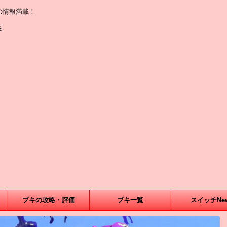
情報満載！.
巻
ブキの攻略・評価
ブキ一覧
スイッチNe