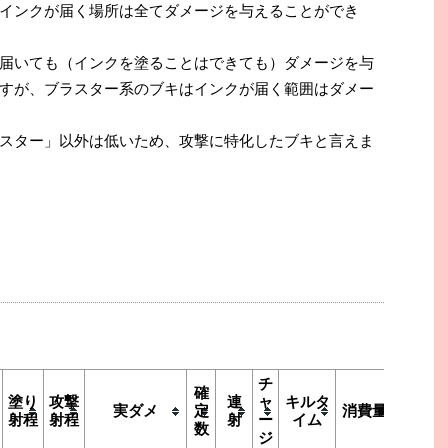
インクが届く場所は全てダメージを与えることができ
届いても（インクを塗ることはできても）ダメージを与
すが、ブラスター系のブキはインクが届く範囲はダメー
スター」以外は低いため、攻撃に特化したブキと言えま
チ
連
確
塗り
攻撃
連
ャ
キルタ
射
実ダメ
定
消費量
射程
射程
射
ー
イム
回
数
ジ
数