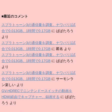
■最近のコメント
スプラトゥーン3の通信量を調査。ナワバリ1試
合で0.013GB。1時間で0.17GB
に
ぱぱたろう
より
スプラトゥーン3の通信量を調査。ナワバリ1試
合で0.013GB。1時間で0.17GB
に
匿名
より
スプラトゥーン3の通信量を調査。ナワバリ1試
合で0.013GB。1時間で0.17GB
に
ぱぱたろう
より
スプラトゥーン3の通信量を調査。ナワバリ1試
合で0.013GB。1時間で0.17GB
に
サーモンラ
ン楽しい
より
GV-HDRECでニンテンドースイッチの動画を
1発
ば
HDMI経由でキャプチャー、録画する
に
ぱぱた
フル
連射時
塗
塗り
ら
入手ラン
塗り
値段
サブウェポ
ろう
より
間
り
Pt/秒
つ
ク
Pt
Pt
き