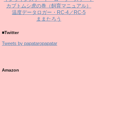
カブトムシ虎の巻（飼育マニュアル）
温度データロガー・RC-4／RC-5
ままたろう
■Twitter
Tweets by papataropapatar
Amazon